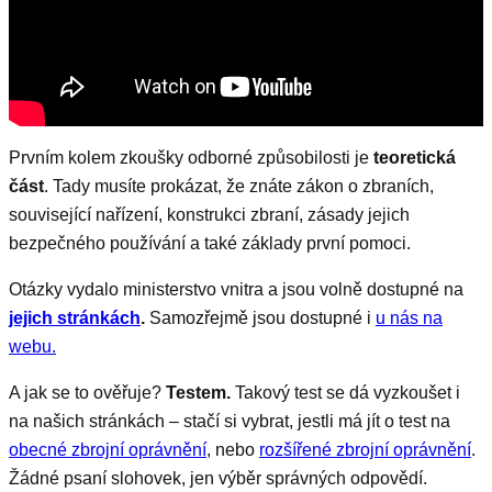
Prvním kolem zkoušky odborné způsobilosti je
teoretická
část
. Tady musíte prokázat, že znáte zákon o zbraních,
související nařízení, konstrukci zbraní, zásady jejich
bezpečného používání a také základy první pomoci.
Otázky vydalo ministerstvo vnitra a jsou volně dostupné na
jejich stránkách
.
Samozřejmě jsou dostupné i
u nás na
webu.
A jak se to ověřuje?
Testem.
Takový test se dá vyzkoušet i
na našich stránkách – stačí si vybrat, jestli má jít o test na
obecné zbrojní oprávnění
, nebo
rozšířené zbrojní oprávnění
.
Žádné psaní slohovek, jen výběr správných odpovědí.