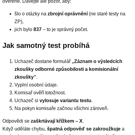
ověřené. Dávejte ale pozor, aby:
šlo o otázky na
zbrojní oprávnění
(ne staré testy na
ZP),
jich bylo
837
– to je správný počet.
Jak samotný test probíhá
Uchazeč dostane formulář
„Záznam o výsledcích
zkoušky odborné způsobilosti a komisionální
zkoušky“
.
Vyplní osobní údaje.
Komisař ověří totožnost.
Uchazeč si
vylosuje variantu testu
.
Na pokyn komisaře začnou všichni zároveň.
Odpovědi se
zaškrtávají křížkem – X
.
Když uděláte chybu,
špatná odpověď se zakroužkuje
a