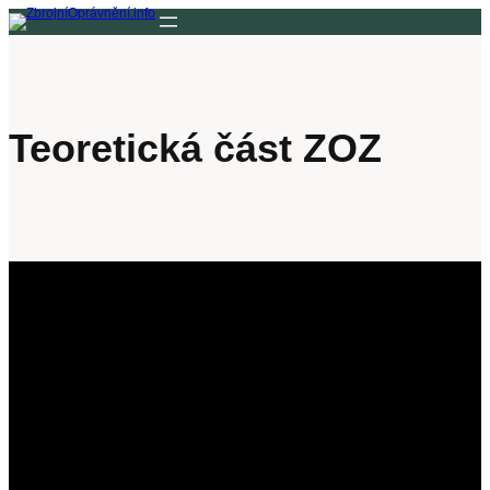
Přeskočit
na
obsah
Teoretická část ZOZ