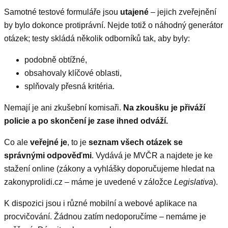
Samotné testové formuláře jsou
utajené
– jejich zveřejnění
by bylo dokonce protiprávní. Nejde totiž o náhodný generátor
otázek; testy skládá několik odborníků tak, aby byly:
podobně obtížné,
obsahovaly klíčové oblasti,
splňovaly přesná kritéria.
Nemají je ani zkušební komisaři.
Na zkoušku je přiváží
policie a po skončení je zase ihned odváží.
Co ale
veřejné je
, to je
seznam všech otázek se
správnými odpověďmi
. Vydává je MVČR a najdete je ke
stažení online (zákony a vyhlášky doporučujeme hledat na
zakonyprolidi.cz – máme je uvedené v záložce
Legislativa
).
K dispozici jsou i různé mobilní a webové aplikace na
procvičování. Žádnou zatím nedoporučíme – nemáme je