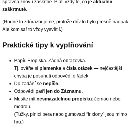
správná znovu zaškrtne. Platí vždy to, co je
aktuálně
zaškrtnuté
.
(Hodně to zdůrazňujeme, protože dřív to bylo přesně naopak.
Ale komisař to vždy vysvětlí.)
Praktické tipy k vyplňování
Papír. Propiska. Žádná obrazovka.
Tj. ověřte si
písmenka
a
čísla otázek
— nejčastější
chyba je posunutí odpovědi o řádek.
Do zadání se
nepíše
.
Odpovědi patří
jen do Záznamu
.
Musíte mít
nesmazatelnou propisku
: černou nebo
modrou.
(Tužky, plnicí pera nebo gumovací “frixiony” jsou mimo
hru.)