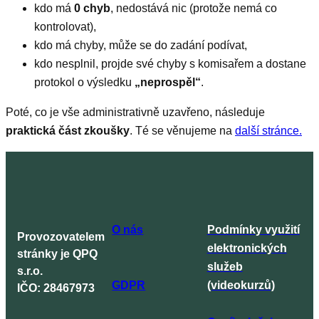
kdo má
0 chyb
, nedostává nic (protože nemá co
kontrolovat),
kdo má chyby, může se do zadání podívat,
kdo nesplnil, projde své chyby s komisařem a dostane
protokol o výsledku
„neprospěl“
.
Poté, co je vše administrativně uzavřeno, následuje
praktická část zkoušky
. Té se věnujeme na
další stránce.
O nás
Podmínky využití
Provozovatelem
elektronických
stránky je QPQ
služeb
s.r.o.
GDPR
(videokurzů)
IČO: 28467973