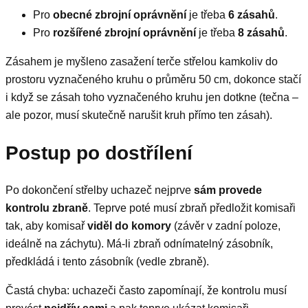
Pro
obecné zbrojní oprávnění
je třeba
6 zásahů
.
Pro
rozšířené zbrojní oprávnění
je třeba
8 zásahů
.
Zásahem je myšleno zasažení terče střelou kamkoliv do
prostoru vyznačeného kruhu o průměru 50 cm, dokonce stačí
i když se zásah toho vyznačeného kruhu jen dotkne (tečna –
ale pozor, musí skutečně narušit kruh přímo ten zásah).
Postup po dostřílení
Po dokončení střelby uchazeč nejprve
sám provede
kontrolu zbraně
. Teprve poté musí zbraň předložit komisaři
tak, aby komisař
viděl do komory
(závěr v zadní poloze,
ideálně na záchytu). Má-li zbraň odnímatelný zásobník,
předkládá i tento zásobník (vedle zbraně).
Častá chyba: uchazeči často zapomínají, že kontrolu musí