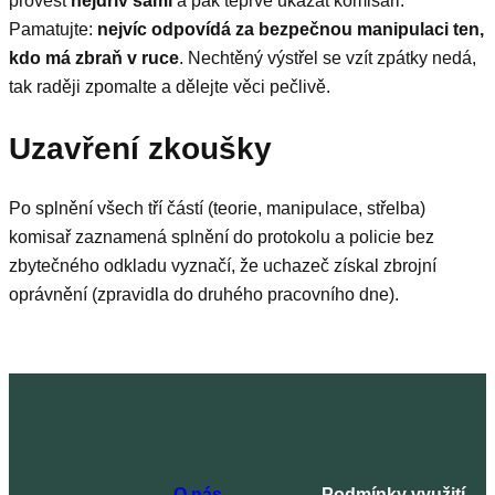
provést
nejdřív sami
a pak teprve ukázat komisaři.
Pamatujte:
nejvíc odpovídá za bezpečnou manipulaci ten,
kdo má zbraň v ruce
. Nechtěný výstřel se vzít zpátky nedá,
tak raději zpomalte a dělejte věci pečlivě.
Uzavření zkoušky
Po splnění všech tří částí (teorie, manipulace, střelba)
komisař zaznamená splnění do protokolu a policie bez
zbytečného odkladu vyznačí, že uchazeč získal zbrojní
oprávnění (zpravidla do druhého pracovního dne).
O nás
Podmínky využití