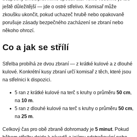
ještě důležitější — jde o ostré střelivo. Komisař může
zkoušku ukončit, pokud uchazeč hrubě nebo opakovaně
porušuje zásady bezpečného zacházení se zbraní nebo
někoho ohrozí.
Co a jak se střílí
Střelba probíhá ze dvou zbraní — z krátké kulové a z dlouhé
kulové. Konkrétní kusy zbraní určí komisař z těch, které jsou
na střelnici k dispozici.
5 ran z krátké kulové na terč s kruhy o průměru
50 cm
,
na
10 m
.
5 ran z dlouhé kulové na terč s kruhy o průměru
50 cm
,
na
25 m
.
Celkový čas pro obě zbraně dohromady je
5 minut
. Pokud