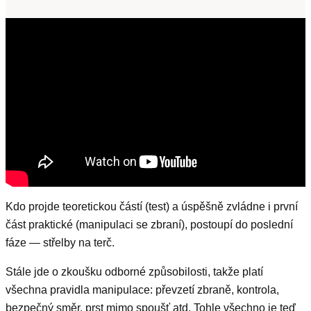
Kdo projde teoretickou částí (test) a úspěšně zvládne i první
část praktické (manipulaci se zbraní), postoupí do poslední
fáze — střelby na terč.
Stále jde o zkoušku odborné způsobilosti, takže platí
všechna pravidla manipulace: převzetí zbraně, kontrola,
bezpečný směr, prst mimo spoušť atd. Tohle všechno je teď