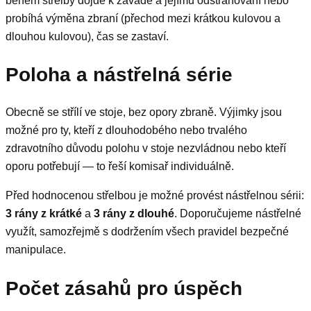
během střelby dojde k závadě a jejímu odstraňování nebo
probíhá výměna zbraní (přechod mezi krátkou kulovou a
dlouhou kulovou), čas se zastaví.
Poloha a nástřelná série
Obecně se střílí ve stoje, bez opory zbraně. Výjimky jsou
možné pro ty, kteří z dlouhodobého nebo trvalého
zdravotního důvodu polohu v stoje nezvládnou nebo kteří
oporu potřebují — to řeší komisař individuálně.
Před hodnocenou střelbou je možné provést nástřelnou sérii:
3 rány z krátké
a
3 rány z dlouhé
. Doporučujeme nástřelné
využít, samozřejmě s dodržením všech pravidel bezpečné
manipulace.
Počet zásahů pro úspěch