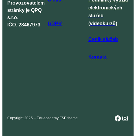
Provozovatelem
elektronických
stránky je QPQ
služeb
s.r.o.
GDPR
(videokurzů)
IČO: 28467973
Ceník služeb
Kontakt
Faceb
Inst
Copyright 2025 – Eduacademy FSE theme