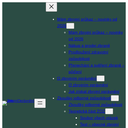
Přeskočit
na
Mám zbrojní průkaz – novinky od
obsah
2026
Mám zbrojní průkaz – novinky
od 2026
Nákup a prodej zbraně
Prodloužení zdravotní
způsobilosti
Přenechání a svěření zbraně –
půjčení
O zbrojním oprávnění
O zbrojním oprávnění
Jak získat zbrojní oprávnění
Zkoušky odborné způsobilosti
Zkoušky odborné způsobilosti
Teoretická část ZOZ
Soubor všech otázek
Test – obecné zbrojní