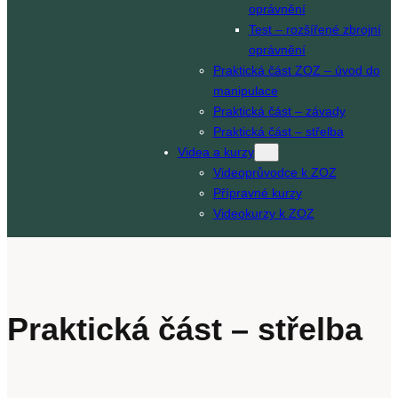
oprávnění
Test – rozšířené zbrojní
oprávnění
Praktická část ZOZ – úvod do
manipulace
Praktická část – závady
Praktická část – střelba
Videa a kurzy
Videoprůvodce k ZOZ
Přípravné kurzy
Videokurzy k ZOZ
Praktická část – střelba