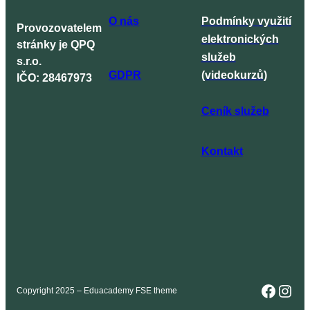
O nás
Podmínky využití
Provozovatelem
elektronických
stránky je QPQ
služeb
s.r.o.
GDPR
(videokurzů)
IČO: 28467973
Ceník služeb
Kontakt
Faceb
Inst
Copyright 2025 – Eduacademy FSE theme