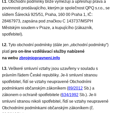
I.1
. Obchodní podmínky blíže vymezují a upřesňují práva a
povinnosti prodávajícího, kterým je společnost QPQ s.r.o., se
sídlem Šárecká 925/51, Praha, 160 00 Praha 1, IČ:
28467973, zapsána pod značkou C 143737/MSPH
Městským soudem v Praze, a kupujícího (zákazník,
spotřebitel).
I.2.
Tyto obchodní podmínky (dále jen „obchodní podmínky“)
platí
pro on-line vzdělávací služby nabízené
na webu
zbrojniopravneni.info
I.3.
Veškeré smluvní vztahy jsou uzavřeny v souladu s
právním řádem České republiky. Je-li smluvní stranou
spotřebitel, řídí se vztahy neupravené Obchodními
podmínkami občanským zákoníkem (
89/2012
Sb.) a
zákonem o ochraně spotřebitele (
634/1992
Sb.). Je-li
smluvní stranou nikoli spotřebitel, řídí se vztahy neupravené
Obchodními podmínkami občanským zákoníkem (č.