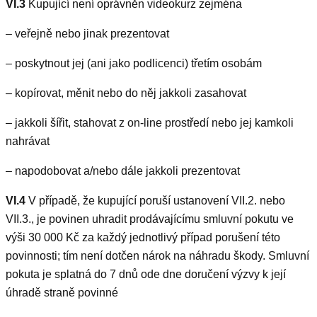
VI.3
Kupující není oprávněn videokurz zejména
– veřejně nebo jinak prezentovat
– poskytnout jej (ani jako podlicenci) třetím osobám
– kopírovat, měnit nebo do něj jakkoli zasahovat
– jakkoli šířit, stahovat z on-line prostředí nebo jej kamkoli
nahrávat
– napodobovat a/nebo dále jakkoli prezentovat
VI.4
V případě, že kupující poruší ustanovení VII.2. nebo
VII.3., je povinen uhradit prodávajícímu smluvní pokutu ve
výši 30 000 Kč za každý jednotlivý případ porušení této
povinnosti; tím není dotčen nárok na náhradu škody. Smluvní
pokuta je splatná do 7 dnů ode dne doručení výzvy k její
úhradě straně povinné